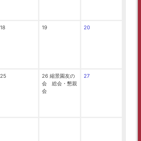
18
19
20
25
26
縮景園友の
27
会 総会・懇親
会