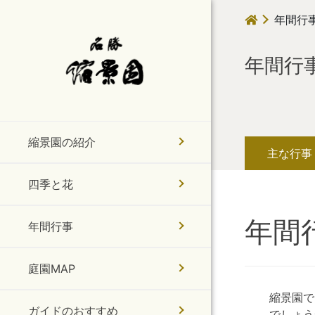
年間行
年間行
縮景園の紹介
主な行事
四季と花
年間
年間行事
庭園MAP
縮景園で
ガイドのおすすめ
でしょう