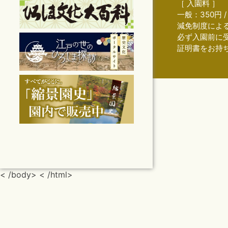
［ 入園料 ］
一般：350円 
減免制度によ
必ず入園前に
証明書をお持
< /body> < /html>