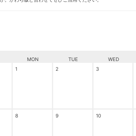
MON
TUE
WED
1
2
3
8
9
10