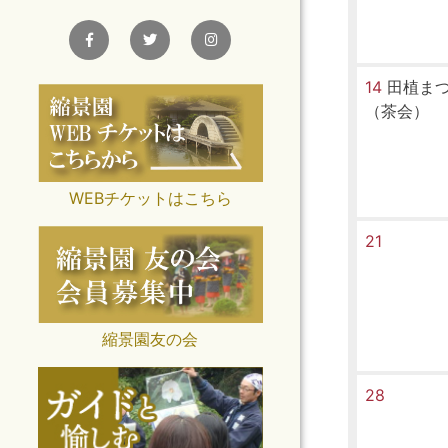
14
田植ま
（茶会）
WEBチケットはこちら
21
縮景園友の会
28